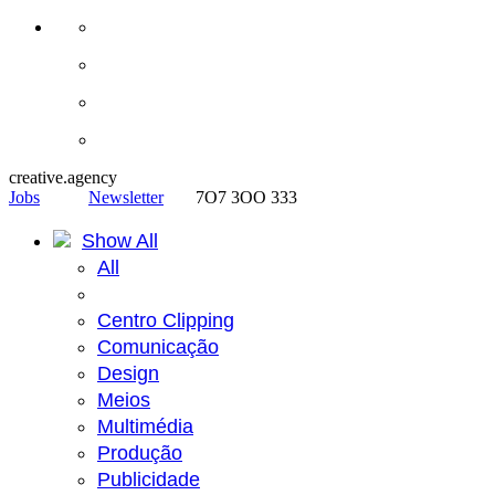
creative.agency
Jobs
Newsletter
7O7 3OO 333
Show All
All
Centro Clipping
Comunicação
Design
Meios
Multimédia
Produção
Publicidade