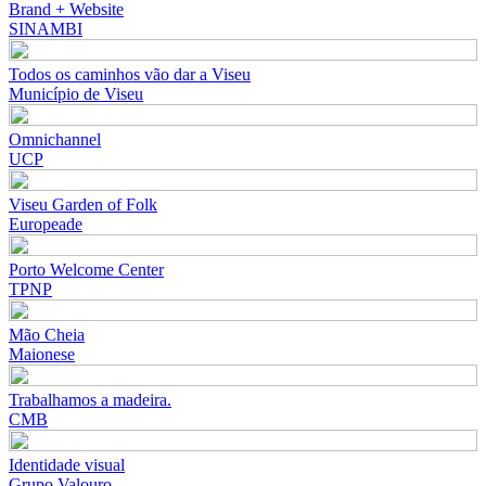
Brand + Website
SINAMBI
Todos os caminhos vão dar a Viseu
Município de Viseu
Omnichannel
UCP
Viseu Garden of Folk
Europeade
Porto Welcome Center
TPNP
Mão Cheia
Maionese
Trabalhamos a madeira.
CMB
Identidade visual
Grupo Valouro